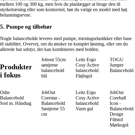
mellem 100 og 300 kg, men hvis du planlægger at bruge den til
styrketræning eller som kontorstol, bør du vælge en model med høj
belastningsevne.
5. Pumpe og tilbehør
Nogle balancebolde leveres med pumpe, træningselastikker eller base
til stabilitet. Overvej, om du ønsker en komplet løsning, eller om du
allerede har udstyr, der kan kombineres med bolden.
Jobout 55cm
Leitz Ergo
TOGU
søstjerne
Cosy Active
Jumper
Produkter
balancebold
balancebold
Balancebold
i fokus
blå
Fløjlsgrå
Odin
JobOut
Leitz Ergo
JobOut
Balancebold
Corestar -
Cosy Active
Coreball
Sort m. Håndtag
Balancebold
balancebold
Icon -
Søstjerne 55
Varm gul
Balancebold
cm
Design
Filtstof
Mørkegrå