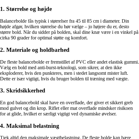
1. Størrelse og højde
Balancebolde fås typisk i størrelser fra 45 til 85 cm i diameter. Din
højde afgør, hvilken størrelse du bør vælge – jo højere du er, desto
større bold. Når du sidder på bolden, skal dine knæ være i en vinkel på
cirka 90 grader for optimal støtte og komfort.
2. Materiale og holdbarhed
De fleste balancebolde er fremstillet af PVC eller andet elastisk gummi.
Vælg en bold med anti-burst-teknologi, som sikrer, at den ikke
eksploderer, hvis den punkteres, men i stedet langsomt mister luft.
Dette er især vigtigt, hvis du bruger bolden til træning med vægte.
3. Skridsikkerhed
En god balancebold skal have en overflade, der giver et sikkert greb
mod gulvet og din krop. Riflet eller mat overflade mindsker risikoen
for at glide, hvilket er særligt vigtigt ved dynamiske øvelser.
4. Maksimal belastning
Tjek altid den maksimale vægtbelastning. De fleste bolde kan bære