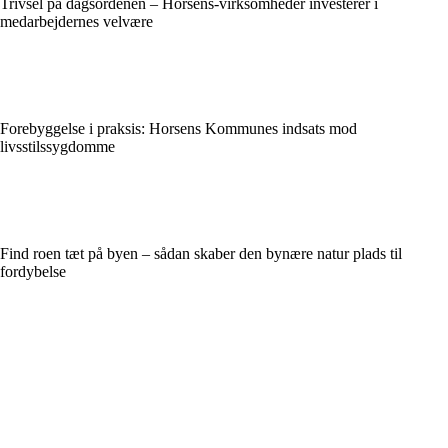
Trivsel på dagsordenen – Horsens-virksomheder investerer i
medarbejdernes velvære
Forebyggelse i praksis: Horsens Kommunes indsats mod
livsstilssygdomme
Find roen tæt på byen – sådan skaber den bynære natur plads til
fordybelse