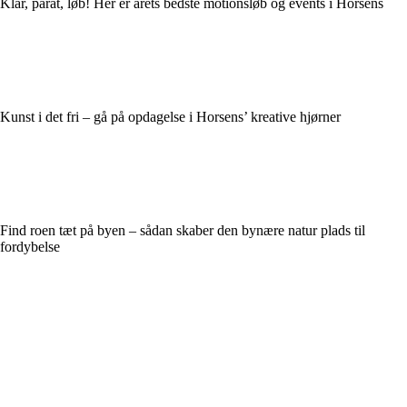
Klar, parat, løb! Her er årets bedste motionsløb og events i Horsens
Kunst i det fri – gå på opdagelse i Horsens’ kreative hjørner
Find roen tæt på byen – sådan skaber den bynære natur plads til
fordybelse